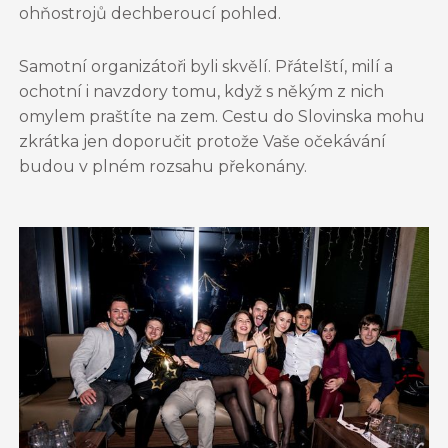
ohňostrojů dechberoucí pohled.
Samotní organizátoři byli skvělí. Přátelští, milí a
ochotní i navzdory tomu, když s někým z nich
omylem praštíte na zem. Cestu do Slovinska mohu
zkrátka jen doporučit protože Vaše očekávání
budou v plném rozsahu překonány.