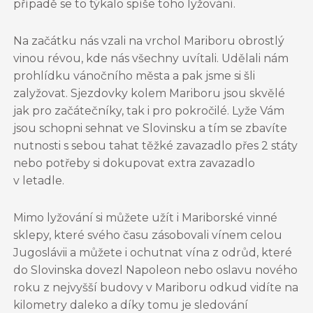
případě se to týkalo spíše toho lyžování.
Na začátku nás vzali na vrchol Mariboru obrostlý
vinou révou, kde nás všechny uvítali. Udělali nám
prohlídku vánočního města a pak jsme si šli
zalyžovat. Sjezdovky kolem Mariboru jsou skvělé
jak pro začátečníky, tak i pro pokročilé. Lyže Vám
jsou schopni sehnat ve Slovinsku a tím se zbavíte
nutnosti s sebou tahat těžké zavazadlo přes 2 státy
nebo potřeby si dokupovat extra zavazadlo
v letadle.
Mimo lyžování si můžete užít i Mariborské vinné
sklepy, které svého času zásobovali vínem celou
Jugoslávii a můžete i ochutnat vína z odrůd, které
do Slovinska dovezl Napoleon nebo oslavu nového
roku z nejvyšší budovy v Mariboru odkud vidíte na
kilometry daleko a díky tomu je sledování